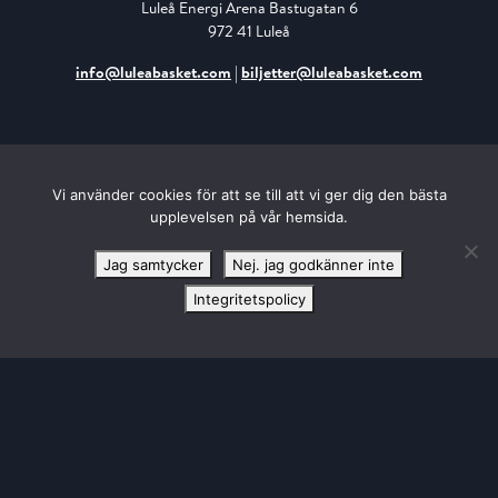
Luleå Energi Arena Bastugatan 6
972 41 Luleå
info@luleabasket.com
|
biljetter@luleabasket.com
50/50 LOTTERIET
Vi använder cookies för att se till att vi ger dig den bästa
upplevelsen på vår hemsida.
Jag samtycker
Nej. jag godkänner inte
Integritetspolicy