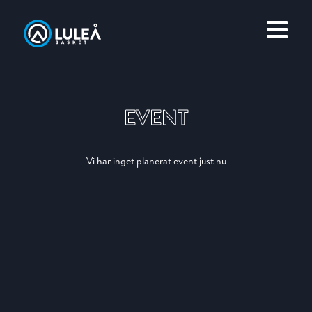
OM LULEÅ BASKET
MERCH
EVENT
Vi har inget planerat event just nu