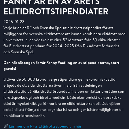
FANNY ÄR EN AV ÅRETS
ELITIDROTTSTIPENDIATER
2025-01-23
Varje år delar RF och Svenska Spel ut elitidrottsstipendiet för att
möjliggöra för svenska elitidrottare att kunna kombinera elitidrott med
universitets- eller högskolestudier. 52 idrottare från 39 olika idrotter
får Elitidrottsstipendium för 2024–2025 från Riksidrottsförbundet
och Svenska Spel.
Den här säsongen är vår Fanny Wadling en av stipendiaterna, stort
grattis!
Utöver de 50 000 kronor varje stipendium ger i ekonomiskt stöd,
erbjuds de utvalda idrottarna även hjälp från avdelningen
Elitidrottstöd på Riksidrottsförbundet. Hjälpen omfattar områden som
idrottspsykologi och idrottsmedicin. Både ekonomiskt och praktiskt
stöd är mycket viktiga för hur bra en elitidrottare kan bli. Det hjälper
också till att främja deras psykiska hälsa och ger bättre möjligheter till
en hållbar idrottskarriär.
Läs mer om RF:s Elitidrottsstipendium här