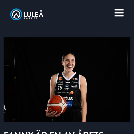
OM LULEÅ BASKET
MERCH