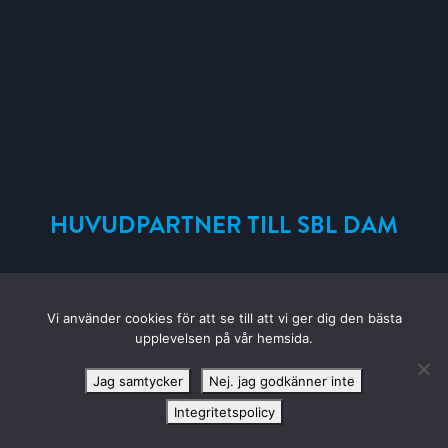
HUVUDPARTNER TILL SBL DAM
Vi använder cookies för att se till att vi ger dig den bästa
upplevelsen på vår hemsida.
Jag samtycker
Nej. jag godkänner inte
KONTAKTA LULEÅ BASKET
Integritetspolicy
Luleå Energi Arena Bastugatan 6