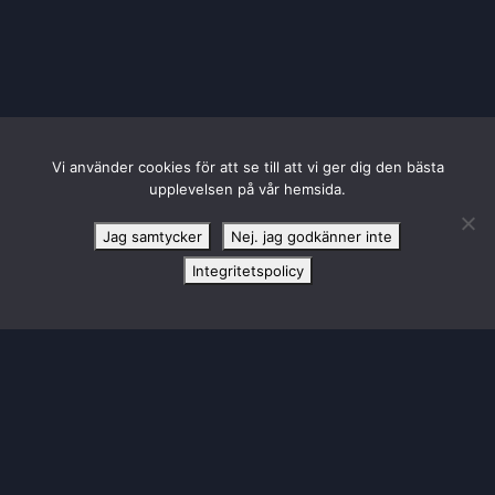
Vi använder cookies för att se till att vi ger dig den bästa
upplevelsen på vår hemsida.
HUVUDPARTNER TILL SBL DAM
Jag samtycker
Nej. jag godkänner inte
Integritetspolicy
KONTAKTA LULEÅ BASKET
Luleå Energi Arena Bastugatan 6
972 41 Luleå