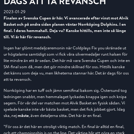
DAGS ATT TA REVANSCH
2023-01-29
Finalen av Svenska Cupen är här. Vi avancerade efter vinst mot Alvik
Basket och på andra sidan planen väntar Norrköping Dolphins. I en
final. I deras hemmahall. Deja vu? Kanske hittills, men inte så länge
till. Vi är här för revansch.
Ingen har glömt medaljceremonin när Coldplays Fix you skränade ut
ur högtalarna samtidigt som vi fick våra silvermedaljer runt halsen för
lite mindre än ett år sedan. Det här må vara Svenska Cupen och inte en
SM-final som då, men det gör mindre skillnad för oss. Hittills kanske
det känns som deja vu, men likheterna stannar här. Det är dags för oss
att ta revansch.
Norrköping har en tuff och jämn semifinal bakom sig. Östersund tog
ledningen snabbt, men hemmalaget lyckades knappa igen och knipa
segern. För vår del var matchen mot Alvik Basket en fysisk sådan. Vi
spelade kanske inte vår bästa basket, men det fick jobbet gjort. Idag
ska, nej
måste
, även detaljerna sitta. Det här är en final.
”För oss är det här en otroligt viktig match. En final är alltid en final,
och ett championship is on the line. Det viktiga blir att göra en stark