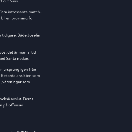
ticut Suns.
lera intressanta match-
bli en prövning för
 tidigare. Både Josefin
vös, det är man alltid
 med Santa nedan.
son ursprungligen från
. Bekanta ansikten som
ld, värvningar som
 också avslut. Deras
n på offensiv