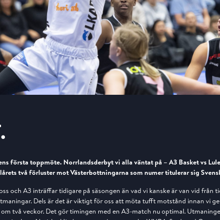
.
s första toppmöte. Norrlandsderbyt vi alla väntat på – A3 Basket vs Luleå
olårets två förluster mot Västerbottningarna som numer titulerar sig Sven
ss och A3 inträffar tidigare på säsongen än vad vi kanske är van vid från t
maningar. Dels är det är viktigt för oss att möta tufft motstånd innan vi ger 
om två veckor. Det gör timingen med en A3-match nu optimal. Utmaningen ä