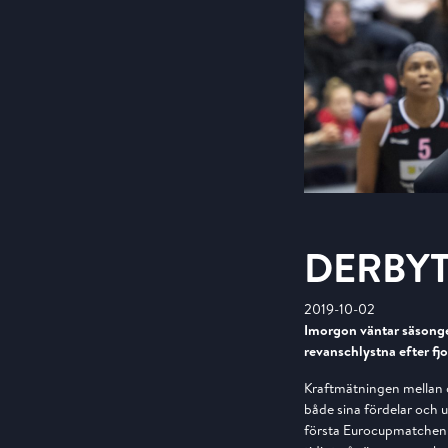
DERBYT
2019-10-02
Imorgon väntar säsongen
revanschlystna efter fj
Kraftmätningen mellan o
både sina fördelar och ut
första Eurocupmatchen 