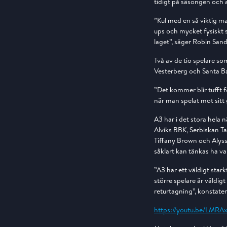
tidigt på säsongen och 
”Kul med en så viktig m
ups och mycket fysiskt 
laget”, säger Robin San
Två av de tio spelare s
Vesterberg och Santa B
”Det kommer blir tufft f
när man spelat mot sitt 
A3 har i det stora hela 
Alviks BBK, Serbiskan 
Tiffany Brown och Alyssa
såklart kan tänkas ha va
”A3 har ett väldigt star
större spelare är väldi
returtagning”, konstate
https://youtu.be/LMR