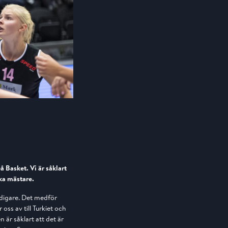
 Basket. Vi är såklart
ska mästare.
idigare. Det medför
oss av till Turkiet och
r såklart att det är