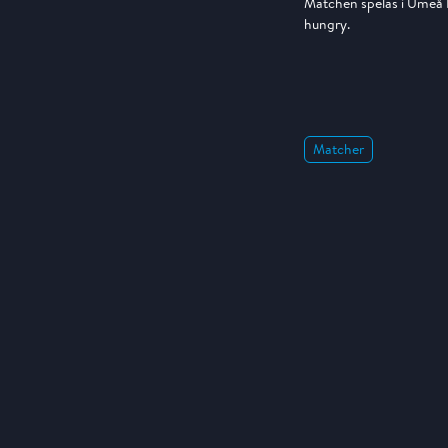
Matchen spelas i Umeå E
hungry.
Matcher