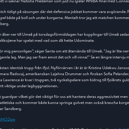
att vi saknar Natisha Hiedeman som just nu spelar WNBA-final med Connec
atch tidigt på säsongen där det defensiva jobbet kommer vara avgörande. F
spel både på boll och under korgarna. Mentalt tror jag att matchen kommer 
dberg.
om åker ner till Umeå på torsdagsförmiddagen har kopplingar till Umeå sedan
altkojiene har spelat med vad som då hette Udominate.
ör mig personligen”, säger Santa om att återvända till Umeå. ”Jag är lite ner
gamla lag. Men jag ser fram emot det och vill vinna!” Se en längre intervju
nästan identisk trupp från ifjol. Nyförvärven i år är är Kristina Udekwu Jans
Tamara Radocaj, amerikanskan Lajahna Drummer och finskan Sofia Pelander
 Lawrence är kvar i truppen, två nyckelspelare som bidrog till fjolårets gu
rit viktiga under lagbyggnationen.
kt guardpar vilket gör det viktigt för oss att hantera deras aggressivitet men
gt atletiska och kommer både kunna springa golvet men också krascha korge
rar Sandberg.
AxiHO2qw