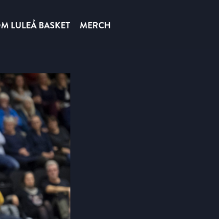
M LULEÅ BASKET
MERCH