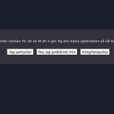
HUVUDPARTNER TILL SBL DAM
nder cookies för att se till att vi ger dig den bästa upplevelsen på vår 
Jag samtycker
Nej. jag godkänner inte
Integritetspolicy
KONTAKTA LULEÅ BASKET
Luleå Energi Arena Bastugatan 6
972 41 Luleå