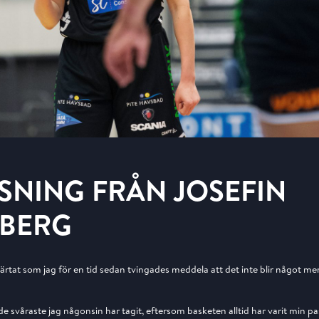
SNING FRÅN JOSEFIN
RBERG
järtat som jag för en tid sedan tvingades meddela att det inte blir något m
 de svåraste jag någonsin har tagit, eftersom basketen alltid har varit min pa