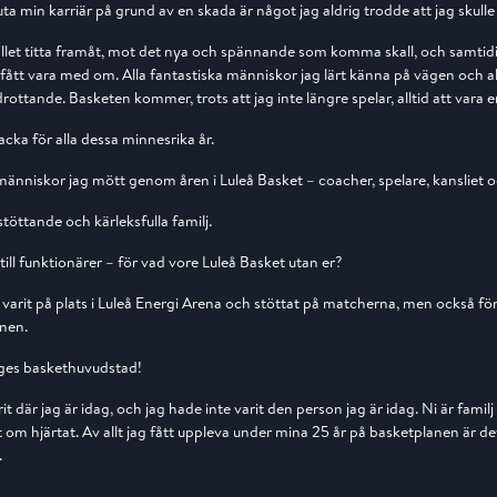
luta min karriär på grund av en skada är något jag aldrig trodde att jag skull
tället titta framåt, mot det nya och spännande som komma skall, och samtidigt
 fått vara med om. Alla fantastiska människor jag lärt känna på vägen och alla
rottande. Basketen kommer, trots att jag inte längre spelar, alltid att vara e
tacka för alla dessa minnesrika år.
ka människor jag mött genom åren i Luleå Basket – coacher, spelare, kansliet o
stöttande och kärleksfulla familj.
r till funktionärer – för vad vore Luleå Basket utan er?
tid varit på plats i Luleå Energi Arena och stöttat på matcherna, men också för 
nen.
riges baskethuvudstad!
rit där jag är idag, och jag hade inte varit den person jag är idag. Ni är fam
mt om hjärtat. Av allt jag fått uppleva under mina 25 år på basketplanen är 
.