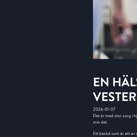
EN HÄL
VESTE
2026-01-07
Det är med stor sorg i h
min del.
Ett beslut som är ett av