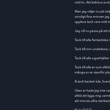
mitt liv. Att behöva avs
Men jag väljer nu att is
otroligt fina minnen jag
uppleva tack vare mitt id
Jag vill nu passa på att 
Tack till alla fantastis
Tack till min underbara, 
Tack till alla superhjälta
Tack till alla er som all
många av er utanför pla
& tack basket-lule, Sve
Utan er hade jag inte va
alltid att ligga mig var
att minnas allra starkast
Ni är GULD.