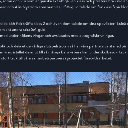
 sömn och vila som är ganska likt att gå i en klass och prestera bra i skolan
rg och Allis Nyström som vunnit sju SM-guld talade om för klass 3 på No
lda Ekh fick träffa klass 2 och även dom talade om sina uppväxter i Luleå 
m sitt andra raka SM-guld.
med under hökens vingar och avslutades med autografskrivningar.
blik och dela ut den årliga slutspelströjan så har våra partners varit med på
 vi nu istället delar ut till så många barn vi bara kan under skolbesök, tack f
 stort tack till våra samarbetspartners i projektet förebildsarbetet.