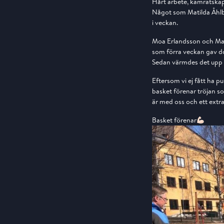
Hårt arbete, kamratskap,
Något som Matilda Åhlbe
i veckan.
Moa Erlandsson och Mati
som förra veckan gav do
Sedan värmdes det upp 
Eftersom vi ej fått ha pu
basket förenar tröjan som
är med oss och ett extra
Basket förenar