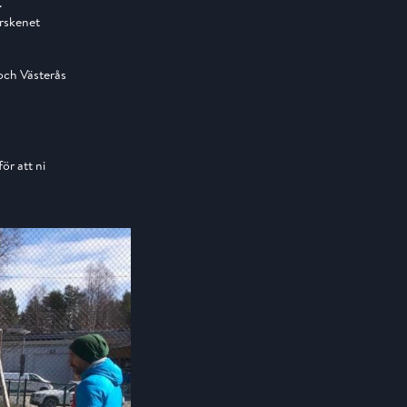
.
rrskenet
och Västerås
ör att ni