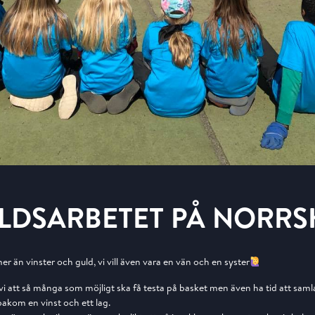
LDSARBETET PÅ NORRS
mer än vinster och guld, vi vill även vara en vän och en syster
ll vi att så många som möjligt ska få testa på basket men även ha tid att sam
bakom en vinst och ett lag.