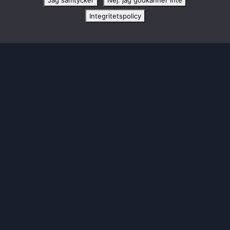
Jag samtycker
Nej. jag godkänner inte
Integritetspolicy