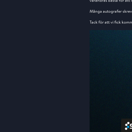
varandras bästa för att
Många autografer skrevs
Tack för att vi fick komm