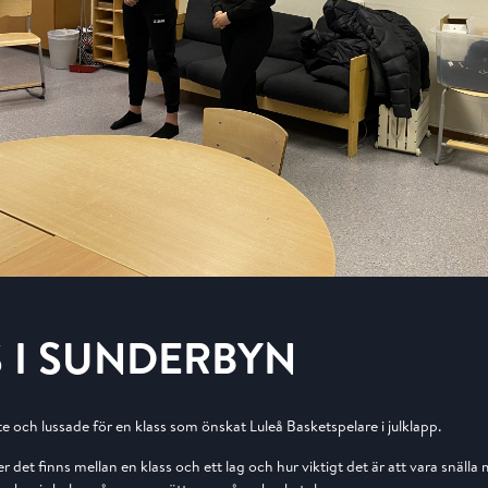
 I SUNDERBYN
te och lussade för en klass som önskat Luleå Basketspelare i julklapp.
er det finns mellan en klass och ett lag och hur viktigt det är att vara snälla