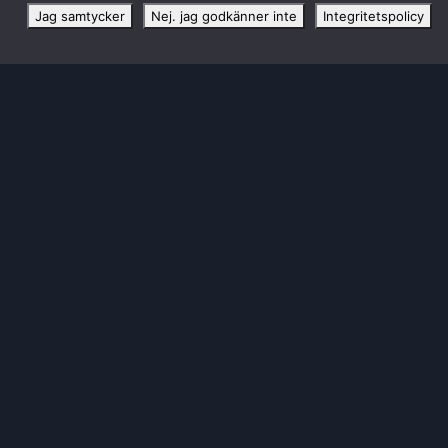
Jag samtycker
Nej. jag godkänner inte
Integritetspolicy
HUVUDPARTNER TILL SBL DAM
KONTAKTA LULEÅ BASKET
Luleå Energi Arena Bastugatan 6
972 41 Luleå
info@luleabasket.com
|
biljetter@luleabasket.com
50/50 LOTTERIET