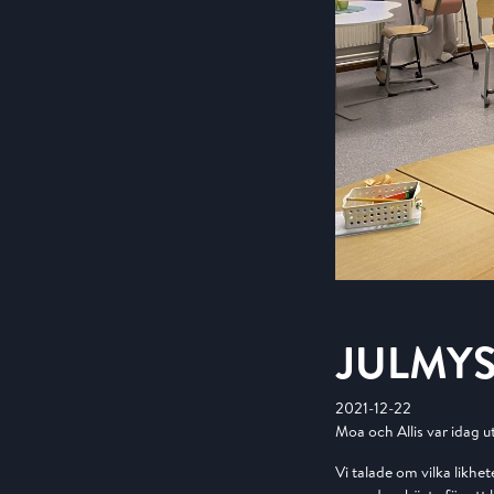
JULMYS
2021-12-22
Moa och Allis var idag u
Vi talade om vilka likhet