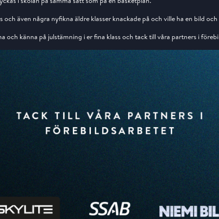
 lyckas i skolan på samma sätt som på en basketplan.
 och även några nyfikna äldre klasser knackade på och ville ha en bild och
a och känna på julstämning i er fina klass och tack till våra partners i föreb