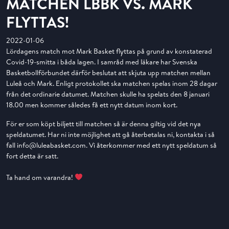
MATCHEN LBBK VS. MARK
FLYTTAS!
2022-01-06
Lördagens match mot Mark Basket flyttas på grund av konstaterad
Covid-19-smitta i båda lagen. I samråd med läkare har Svenska
Basketbollförbundet därför beslutat att skjuta upp matchen mellan
Luleå och Mark. Enligt protokollet ska matchen spelas inom 28 dagar
från det ordinarie datumet. Matchen skulle ha spelats den 8 januari
18.00 men kommer således få ett nytt datum inom kort.
För er som köpt biljett till matchen så är denna giltig vid det nya
speldatumet. Har ni inte möjlighet att gå återbetalas ni, kontakta i så
fall
info@luleabasket.com
. Vi återkommer med ett nytt speldatum så
fort detta är satt.
Ta hand om varandra!