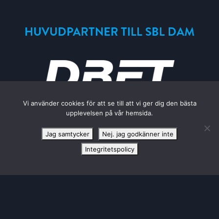
HUVUDPARTNER TILL SBL DAM
Vi använder cookies för att se till att vi ger dig den bästa
upplevelsen på vår hemsida.
KONTAKTA LULEÅ BASKET
Jag samtycker
Nej. jag godkänner inte
Luleå Energi Arena Bastugatan 6
972 41 Luleå
Integritetspolicy
info@luleabasket.com
|
biljetter@luleabasket.com
50/50 LOTTERIET