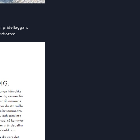
r prideflaggan.
rrbotten.