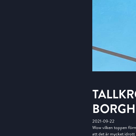
TALLKR
BORGH 
2021-09-22
Wow vilken toppen förmi
att det är mycket idrott 