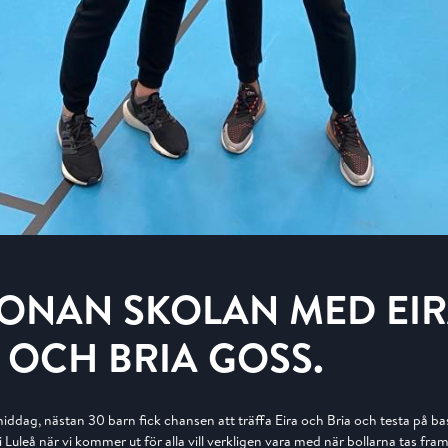
ONAN SKOLAN MED EI
OCH BRIA GOSS.
ddag, nästan 30 barn fick chansen att träffa Eira och Bria och testa på 
i Luleå när vi kommer ut för alla vill verkligen vara med när bollarna tas fra