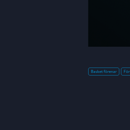
Basket förenar
För