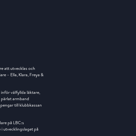
re att utvecklas och
are – Ella, Klara, Freya &
för välfyllda läktare,
en pärlat armband
pengar till klubbkassan
dare på LBC:s
 i utvecklingslaget på