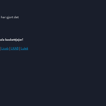
i har gjort det
kala baskettjejer!
|
Licab
|
LKAB
|
Luleå