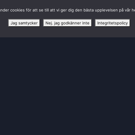
nder cookies för att se till att vi ger dig den bästa upplevelsen på vår 
Jag samtycker
Nej. jag godkänner inte
Integritetspolicy
KONTAKTA LULEÅ BASKET
Luleå Energi Arena Bastugatan 6
972 41 Luleå
info@luleabasket.com
|
biljetter@luleabasket.com
50/50 LOTTERIET