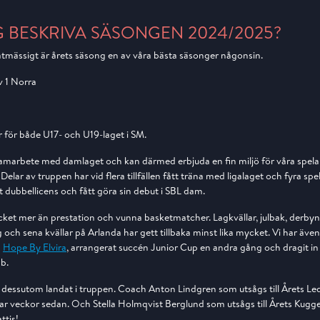
G BESKRIVA SÄSONGEN 2024/2025?
mässigt är årets säsong en av våra bästa säsonger någonsin.
iv 1 Norra
 för både U17- och U19-laget i SM.
 samarbete med damlaget och kan därmed erbjuda en fin miljö för våra spela
 Delar av truppen har vid flera tillfällen fått träna med ligalaget och fyra spel
 dubbellicens och fått göra sin debut i SBL dam.
et mer än prestation och vunna basketmatcher. Lagkvällar, julbak, derbyn in
 och sena kvällar på Arlanda har gett tillbaka minst lika mycket. Vi har äv
a
Hope By Elvira
, arrangerat succén Junior Cup en andra gång och dragit in 
b.
r dessutom landat i truppen. Coach Anton Lindgren som utsågs till Årets Le
par veckor sedan. Och Stella Holmqvist Berglund som utsågs till Årets Kugge
ttis!