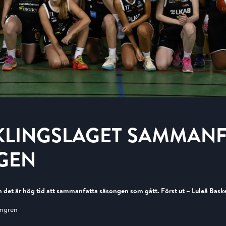
KLINGSLAGET SAMMANF
GEN
ch det är hög tid att sammanfatta säsongen som gått. Först ut – Luleå Bask
lmgren