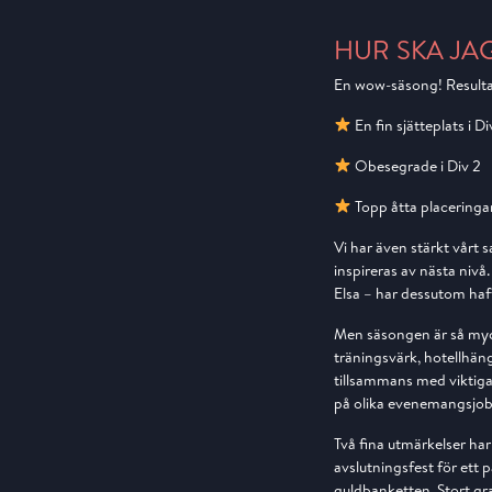
HUR SKA JA
En wow-säsong! Resultat
En fin sjätteplats i D
Obesegrade i Div 2
Topp åtta placeringar
Vi har även stärkt vårt
inspireras av nästa nivå.
Elsa – har dessutom haft
Men säsongen är så myck
träningsvärk, hotellhäng
tillsammans med viktig
på olika evenemangsjob
Två fina utmärkelser ha
avslutningsfest för ett 
guldbanketten. Stort gra