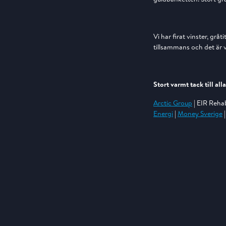
Vi har firat vinster, grå
tillsammans och det är vi
Stort varmt tack till al
Arctic Group
| EIR Reha
Energi
|
Money Sverige