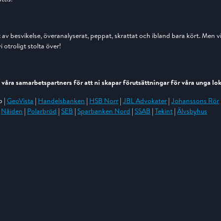
tit av besvikelse, överanalyserat, peppat, skrattat och ibland bara kört. Men v
 otroligt stolta över!
la våra samarbetspartners för att ni skapar förutsättningar för våra unga lo
b |
GeoVista
|
Handelsbanken
|
HSB Norr
|
JBL Advokater
|
Johanssons Rör
|
Nåiden
|
Polarbröd
|
SEB
|
Sparbanken Nord
|
SSAB
|
Tekint
|
Älvsbyhus