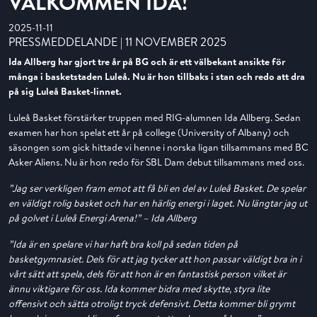
VÄLKOMMEN IDA!
2025-11-11
PRESSMEDDELANDE | 11 NOVEMBER 2025
Ida Allberg har gjort tre år på BG och är ett välbekant ansikte för
många i basketstaden Luleå. Nu är hon tillbaks i stan och redo att dra
på sig Luleå Basket-linnet.
Luleå Basket förstärker truppen med RIG-alumnen Ida Allberg. Sedan
examen har hon spelat ett år på college (University of Albany) och
säsongen som gick hittade vi henne i norska ligan tillsammans med BC
Asker Aliens. Nu är hon redo för SBL Dam debut tillsammans med oss.
”Jag ser verkligen fram emot att få bli en del av Luleå Basket. De spelar
en väldigt rolig basket och har en härlig energi i laget. Nu längtar jag ut
på golvet i Luleå Energi Arena!”
– Ida Allberg
”Ida är en spelare vi har haft bra koll på sedan tiden på
basketgymnasiet. Dels för att jag tycker att hon passar väldigt bra in i
vårt sätt att spela, dels för att hon är en fantastisk person vilket är
ännu viktigare för oss. Ida kommer bidra med skytte, styra lite
offensivt och sätta otroligt tryck defensivt. Detta kommer bli grymt