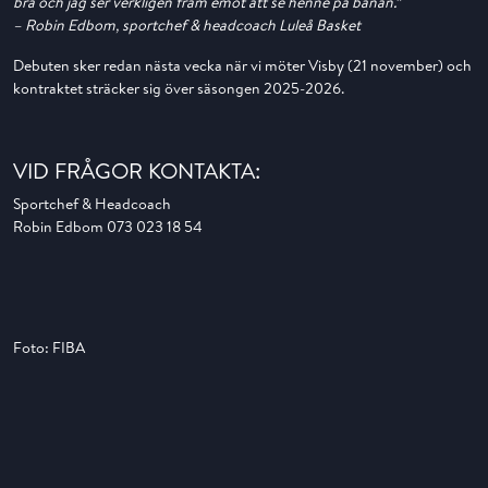
bra och jag ser verkligen fram emot att se henne på banan.”
– Robin Edbom, sportchef & headcoach Luleå Basket
Debuten sker redan nästa vecka när vi möter Visby (21 november) och
kontraktet sträcker sig över säsongen 2025-2026.
VID FRÅGOR KONTAKTA:
Sportchef & Headcoach
Robin Edbom 073 023 18 54
Foto: FIBA