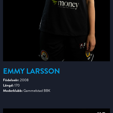
EMMY LARSSON
Födelseår:
2008
Längd:
170
Moderklubb:
Gammelstad BBK