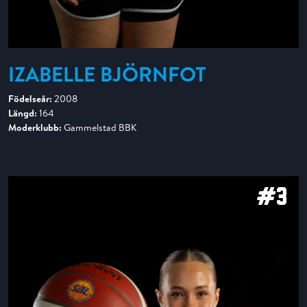
IZABELLE BJÖRNFOT
Födelseår:
2008
Längd:
164
Moderklubb:
Gammelstad BBK
#3