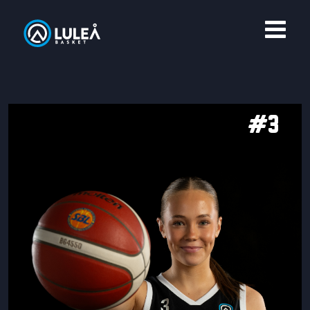
OM LULEÅ BASKET
MERCH
#3