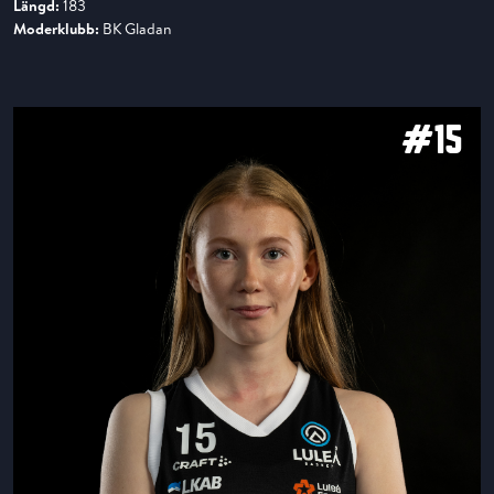
Längd:
183
Moderklubb:
BK Gladan
#15