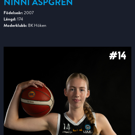
NINNI ASPGREN
Födelseår:
2007
Längd:
174
Moderklubb:
BK Höken
#14