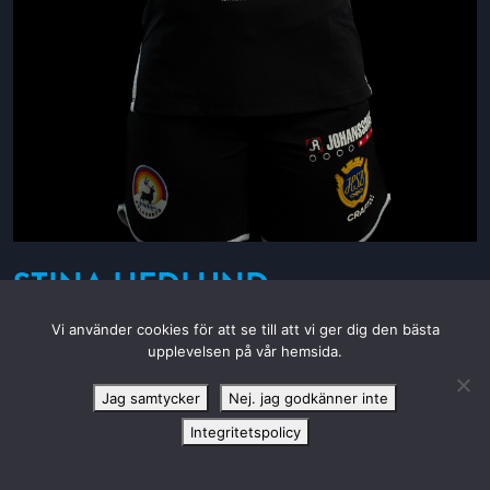
STINA HEDLUND
Födelseår:
2007
Vi använder cookies för att se till att vi ger dig den bästa
Längd:
166
upplevelsen på vår hemsida.
Moderklubb:
Antnäs Basket
Jag samtycker
Nej. jag godkänner inte
Integritetspolicy
#19